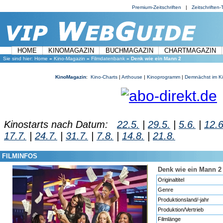
Premium-Zeitschriften
|
Zeitschriften-T
HOME
KINOMAGAZIN
BUCHMAGAZIN
CHARTMAGAZIN
Sie sind hier:
Home
»
Kino-Magazin
»
Filmdatenbank
» Denk wie ein Mann 2
KinoMagazin
:
Kino-Charts
|
Arthouse
|
Kinoprogramm
|
Demnächst im K
Kinostarts nach Datum:
22.5.
|
29.5.
|
5.6.
|
12.6
17.7.
|
24.7.
|
31.7.
|
7.8.
|
14.8.
|
21.8.
FILMINFOS
Denk wie ein Mann 2
Originaltitel
Genre
Produktionsland/-jahr
Produktion/Vertrieb
Filmlänge