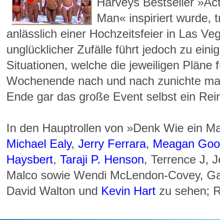
Harveys Bestseller »Act
Man« inspiriert wurde, t
anlässlich einer Hochzeitsfeier in Las Ve
unglücklicher Zufälle führt jedoch zu e
Situationen, welche die jeweiligen Pläne 
Wochenende nach und nach zunichte ma
Ende gar das große Event selbst ein Rein
In den Hauptrollen von »Denk Wie ein M
Michael Ealy
,
Jerry Ferrara
,
Meagan Goo
Haysbert
,
Taraji P. Henson
, Terrence J, 
Malco sowie Wendi McLendon-Covey, Gar
David Walton und
Kevin Hart
zu sehen; R