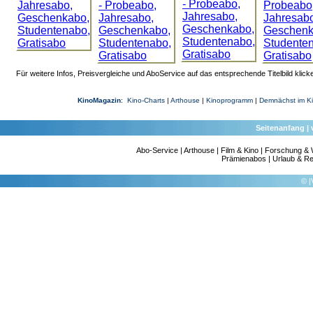
Für weitere Infos, Preisvergleiche und AboService auf das entsprechende Titelbild klick
KinoMagazin
:
Kino-Charts
|
Arthouse
|
Kinoprogramm
|
Demnächst im K
Seitenanfang
|
Abo-Service
|
Arthouse
|
Film & Kino
|
Forschung & 
Prämienabos
|
Urlaub & Re
©
|