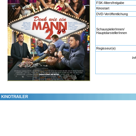
FSK-Altersfreigabe
Kinostart
DVD-Veröffentlichung
SchauspielerInnen/
HauptdarstellerInnen
Regisseur(e)
In
KINOTRAILER