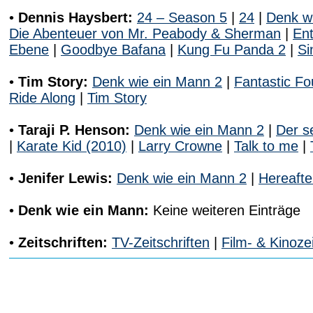
•
Dennis Haysbert:
24 – Season 5
|
24
|
Denk w
Die Abenteuer von Mr. Peabody & Sherman
|
Ent
Ebene
|
Goodbye Bafana
|
Kung Fu Panda 2
|
Si
•
Tim Story:
Denk wie ein Mann 2
|
Fantastic Fou
Ride Along
|
Tim Story
•
Taraji P. Henson:
Denk wie ein Mann 2
|
Der s
|
Karate Kid (2010)
|
Larry Crowne
|
Talk to me
|
•
Jenifer Lewis:
Denk wie ein Mann 2
|
Hereaft
•
Denk wie ein Mann:
Keine weiteren Einträge
•
Zeitschriften:
TV-Zeitschriften
|
Film- & Kinozei