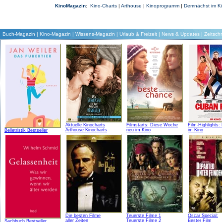
KinoMagazin
:
Kino-Charts
|
Arthouse
|
Kinoprogramm
|
Demnächst im K
Buch-Magazin
|
Kino-Magazin
|
Wissens-Magazin
|
Urlaub & Freizeit
|
News & Updates
|
Zeitschr
Aktuelle Kinocharts
Filmstarts: Diese Woche
Film-Highlights
Arthouse Kinocharts
neu im Kino
im Kino
Belletristik Bestseller
Die besten Filme
Teuerste Filme 1
Oscar Special:
aller Zeiten
Teuerste Filme 2
Bester Film
Sachbuch Bestseller