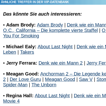
ÄHNLICHE TREFFER IN DER VIP-DATENBANK
Das könnte Sie auch interessieren:
•
Adam Brody:
Adam Brody
|
Denk wie ein Man
O.C., California – Die komplette vierte Staffel
|
O.
You For Smoking
•
Michael Ealy:
About Last Night
|
Denk wie ein
Leben
|
Takers
•
Jerry Ferrara:
Denk wie ein Mann 2
|
Jerry Fer
•
Meagan Good:
Anchorman 2 – Die Legende ke
2
|
Der Love Guru
|
Meagan Good
|
Saw V
|
Sto
Spider-Man
|
The Unborn
•
Regina Hall:
About Last Night
|
Denk wie ein 
Movie 4