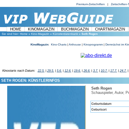
Premium-Zeitschriften
|
Zeitschriften-T
HOME
KINOMAGAZIN
BUCHMAGAZIN
CHARTMAGAZIN
Sie sind hier:
Home
»
Kino-Magazin
»
Künstlerdatenbank
» Seth Rogen
KinoMagazin
:
Kino-Charts
|
Arthouse
|
Kinoprogramm
|
Demnächst im Ki
Kinostarts nach Datum:
22.5.
|
29.5.
|
5.6.
|
12.6.
|
19.6.
|
26.6.
|
3.7.
|
10.7.
|
17.7.
|
24.7.
SETH ROGEN: KÜNSTLERINFOS
Seth Rogen
Schauspieler, Autor, P
Geburtsdatum
Geburtsort