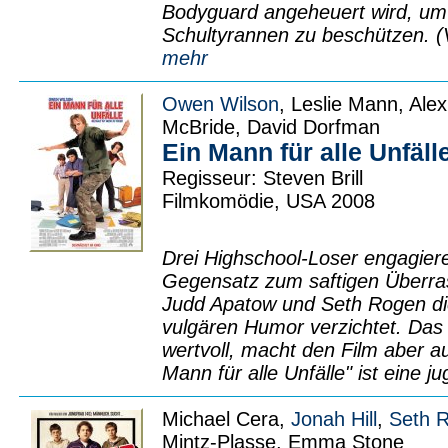
Bodyguard angeheuert wird, um
Schultyrannen zu beschützen. (Vi
mehr
Owen Wilson
, Leslie Mann, Ale
McBride, David Dorfman
Ein Mann für alle Unfäll
Regisseur: Steven Brill
Filmkomödie, USA 2008
Drei Highschool-Loser engagier
Gegensatz zum saftigen Überra
Judd Apatow und Seth Rogen di
vulgären Humor verzichtet. Das i
wertvoll, macht den Film aber a
Mann für alle Unfälle" ist eine j
Michael Cera,
Jonah Hill
,
Seth 
Mintz-Plasse, Emma Stone