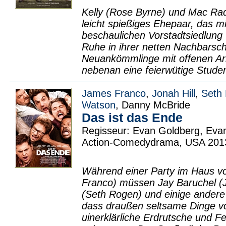
Kelly (Rose Byrne) und Mac Rad
leicht spießiges Ehepaar, das m
beschaulichen Vorstadtsiedlung 
Ruhe in ihrer netten Nachbarsc
Neuankömmlinge mit offenen Ar
nebenan eine feierwütige Studen
James Franco
,
Jonah Hill
,
Seth
Watson
, Danny McBride
Das ist das Ende
Regisseur: Evan Goldberg, Eva
Action-Comedydrama, USA 201
Während einer Party im Haus 
Franco) müssen Jay Baruchel (
(Seth Rogen) und einige andere 
dass draußen seltsame Dinge vo
uinerklärliche Erdrutsche und F