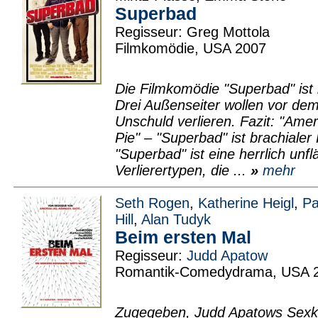
Superbad
Regisseur: Greg Mottola
Filmkomödie, USA 2007
Die Filmkomödie "Superbad" ist 
Drei Außenseiter wollen vor de
Unschuld verlieren. Fazit: "Amer
Pie" – "Superbad" ist brachiale
"Superbad" ist eine herrlich unf
Verlierertypen, die ...
»
mehr
Seth Rogen
,
Katherine Heigl
,
Pa
Hill
,
Alan Tudyk
Beim ersten Mal
Regisseur:
Judd Apatow
Romantik-Comedydrama, USA 
Zugegeben, Judd Apatows Sexko