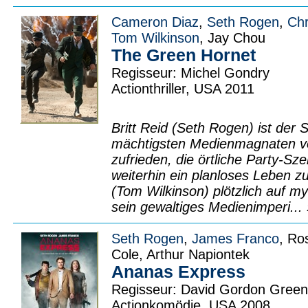
Cameron Diaz
,
Seth Rogen
,
Chr
Tom Wilkinson
, Jay Chou
The Green Hornet
Regisseur: Michel Gondry
Actionthriller, USA 2011
Britt Reid (Seth Rogen) ist der
mächtigsten Medienmagnaten vo
zufrieden, die örtliche Party-S
weiterhin ein planloses Leben zu
(Tom Wilkinson) plötzlich auf my
sein gewaltiges Medienimperi...
Seth Rogen
,
James Franco
, Ro
Cole, Arthur Napiontek
Ananas Express
Regisseur: David Gordon Green
Actionkomödie, USA 2008