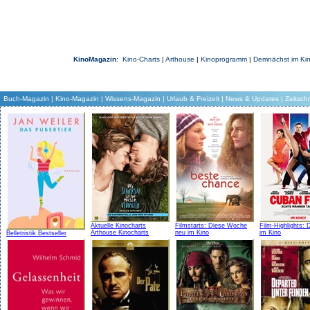
KinoMagazin
:
Kino-Charts
|
Arthouse
|
Kinoprogramm
|
Demnächst im Ki
Buch-Magazin
|
Kino-Magazin
|
Wissens-Magazin
|
Urlaub & Freizeit
|
News & Updates
|
Zeitschr
Aktuelle Kinocharts
Filmstarts: Diese Woche
Film-Highlights:
Arthouse Kinocharts
neu im Kino
im Kino
Belletristik Bestseller