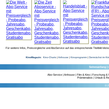
Für weitere Infos, Preisvergleiche und AboService auf das entsprechende Titelbild klick
KinoMagazin
:
Kino-Charts
|
Arthouse
|
Kinoprogramm
|
Demnächst im Ki
Seitenanfang
|
Abo-Service
|
Arthouse
|
Film & Kino
|
Forschung & 
Prämienabos
|
Urlaub & Re
©
|