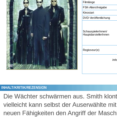
Filmlänge
FSK-Altersfreigabe
Kinostart
DVD-Veröffentlichung
SchauspielerInnen/
HauptdarstellerInnen
Regisseur(e)
Inf
INHALT/KRITIK/REZENSION
Die Wächter schwärmen aus. Smith klont s
vielleicht kann selbst der Auserwählte m
neuen Fähigkeiten den Angriff der Maschi