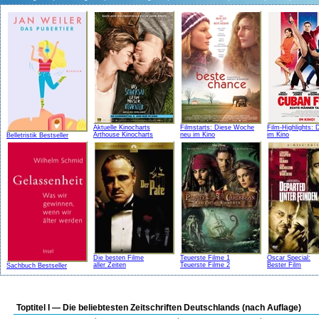
Aktuelle Kinocharts
Filmstarts: Diese Woche
Film-Highlights:
Arthouse Kinocharts
neu im Kino
im Kino
Belletristik Bestseller
Die besten Filme
Teuerste Filme 1
Oscar Special:
aller Zeiten
Teuerste Filme 2
Bester Film
Sachbuch Bestseller
Toptitel I — Die beliebtesten Zeitschriften Deutschlands (nach Auflage)