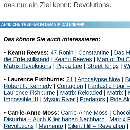
das nur ein Ziel kennt: Revolutions.
ÄHNLICHE TREFFER IN DER VIP-DATENBANK
Das könnte Sie auch interessieren:
•
Keanu Reeves:
47 Ronin
|
Constantine
|
Das H
die Erde stillstand
|
Keanu Reeves
|
Man of Tai C
Matrix Revolutions
|
Pippa Lee
|
Street Kings
|
Wa
•
Laurence Fishburne:
21
|
Apocalypse Now
|
B
Robert F. Kennedy
|
Contagion
|
Fantastic Four –
Laurence Fishburne
|
Matrix Reloaded
|
Matrix
|
Impossible III
|
Mystic River
|
Predators
|
Ride Al
•
Carrie-Anne Moss:
Carrie-Anne Moss
|
Chocola
Disturbia – Auch Killer haben Nachbarn
|
Matrix 
Revolutions
|
Memento
|
Silent Hill – Revelation
|