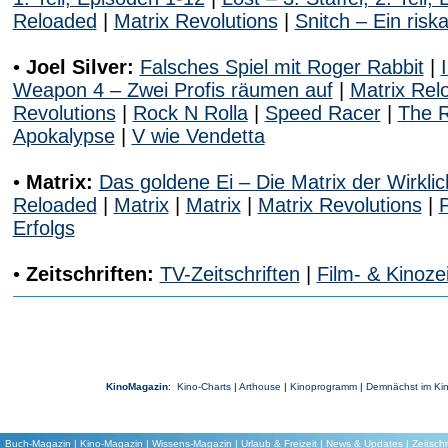
Reloaded
|
Matrix Revolutions
|
Snitch – Ein risk
•
Joel Silver:
Falsches Spiel mit Roger Rabbit
|
Weapon 4 – Zwei Profis räumen auf
|
Matrix Rel
Revolutions
|
Rock N Rolla
|
Speed Racer
|
The R
Apokalypse
|
V wie Vendetta
•
Matrix:
Das goldene Ei – Die Matrix der Wirkli
Reloaded
|
Matrix
|
Matrix
|
Matrix Revolutions
|
Erfolgs
•
Zeitschriften:
TV-Zeitschriften
|
Film- & Kinozei
KinoMagazin
:
Kino-Charts
|
Arthouse
|
Kinoprogramm
|
Demnächst im Ki
Buch-Magazin
|
Kino-Magazin
|
Wissens-Magazin
|
Urlaub & Freizeit
|
News & Updates
|
Zeitschr