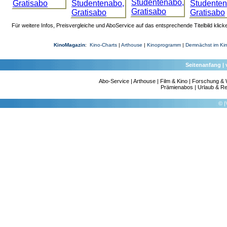
Für weitere Infos, Preisvergleiche und AboService auf das entsprechende Titelbild klick
KinoMagazin
:
Kino-Charts
|
Arthouse
|
Kinoprogramm
|
Demnächst im Ki
Seitenanfang
|
Abo-Service
|
Arthouse
|
Film & Kino
|
Forschung & 
Prämienabos
|
Urlaub & Re
©
|