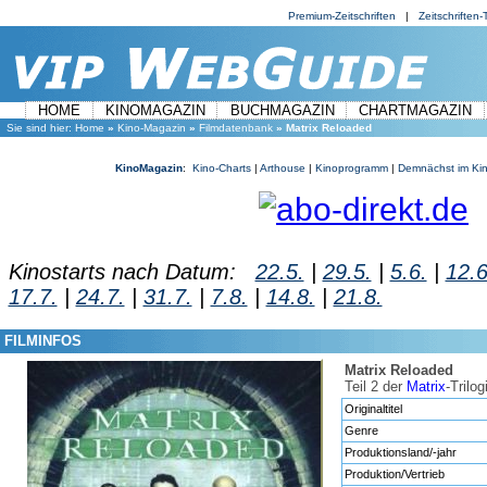
Premium-Zeitschriften
|
Zeitschriften-T
HOME
KINOMAGAZIN
BUCHMAGAZIN
CHARTMAGAZIN
Sie sind hier:
Home
»
Kino-Magazin
»
Filmdatenbank
» Matrix Reloaded
KinoMagazin
:
Kino-Charts
|
Arthouse
|
Kinoprogramm
|
Demnächst im Ki
Kinostarts nach Datum:
22.5.
|
29.5.
|
5.6.
|
12.6
17.7.
|
24.7.
|
31.7.
|
7.8.
|
14.8.
|
21.8.
FILMINFOS
Matrix Reloaded
Teil 2 der
Matrix
-Trilog
Originaltitel
Genre
Produktionsland/-jahr
Produktion/Vertrieb