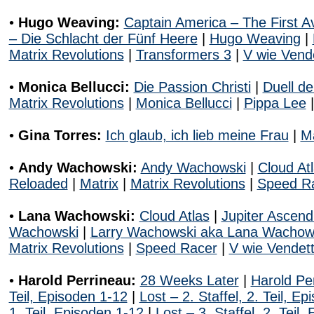
•
Hugo Weaving:
Captain America – The First A
– Die Schlacht der Fünf Heere
|
Hugo Weaving
|
Matrix Revolutions
|
Transformers 3
|
V wie Vend
•
Monica Bellucci:
Die Passion Christi
|
Duell de
Matrix Revolutions
|
Monica Bellucci
|
Pippa Lee
•
Gina Torres:
Ich glaub, ich lieb meine Frau
|
Ma
•
Andy Wachowski:
Andy Wachowski
|
Cloud At
Reloaded
|
Matrix
|
Matrix Revolutions
|
Speed R
•
Lana Wachowski:
Cloud Atlas
|
Jupiter Ascend
Wachowski
|
Larry Wachowski aka Lana Wachow
Matrix Revolutions
|
Speed Racer
|
V wie Vendet
•
Harold Perrineau:
28 Weeks Later
|
Harold Pe
Teil, Episoden 1-12
|
Lost – 2. Staffel, 2. Teil, E
1. Teil, Episoden 1-12
|
Lost – 3. Staffel, 2. Teil